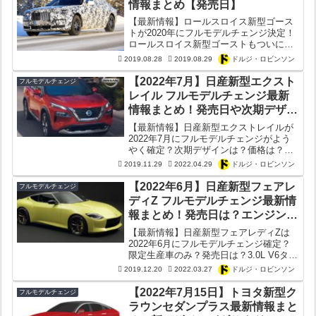
情報まとめ【発売日】
【最新情報】ロールスロイス新型ゴース
トが2020年にフルモデルチェンジ決定！
ロールスロイス新型ゴーストもついにEV
化確定か？次期デザインなど今回のフル
2019.08.28
2019.08.29
ドルジ・ロビンソン
モデルチェンジで何が進化するのか徹底
解説してみた！
【2022年7月】日産新型エクスト
フルモデルチェンジ
レイル フルモデルチェンジ最新
情報まとめ！発売日や次期デザイ
ンは？価格は280万円から？e-
【最新情報】日産新型エクストレイルが
POWERやPHEVは？
2022年7月にフルモデルチェンジがよう
やく確定？次期デザインは？価格は？
PHEV（プラグインハイブリッド）は投
2019.11.29
2022.04.29
ドルジ・ロビンソン
入される？シャシーやパワートレインの
スペックは？
【2022年6月】日産新型フェアレ
フルモデルチェンジ
ディZ フルモデルチェンジ最新情
報まとめ！発売日は？エンジンや
燃費性能は？安全装備は？Z35と
【最新情報】日産新型フェアレディZは
は呼ばない？ハイブリッド化は？
2022年6月にフルモデルチェンジ確定？
限定生産車のみ？発売日は？3.0L V6ター
ボ搭載で燃費性能はどうなる？Z35と呼
2019.12.20
2022.03.27
ドルジ・ロビンソン
ばない理由は？安全装備にプロパイロッ
ト2.0は搭載？ハイブリッドは？内装デザ
【2022年7月15日】トヨタ新型ク
フルモデルチェンジ
インは？
ラウンセダンプラス最新情報まと