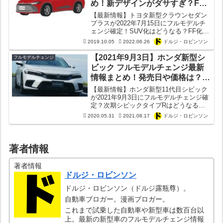
め！新デザインがダサすぎ？FF
化？SUV化？発売日や価格は？
【最新情報】トヨタ新型クラウンセダン
プラスが2022年7月15日にフルモデルチ
ェンジ確定！SUV化はどうなる？FF化
は？搭載エンジンは？価格は？発売日や
2019.10.05
2022.06.26
ドルジ・ロビンソン
次期デザインは？
【2021年9月3日】ホンダ新型シ
フルモデルチェンジ
ビック フルモデルチェンジ最新
情報まとめ！発売日や価格は？次
期シビックタイプRは？【11代
【最新情報】ホンダ新型11代目シビック
目】
が2021年9月3日にフルモデルチェンジ確
定？次期シビックタイプRはどうなる？
発売日,価格情報,安全装備など新型シビ
2020.05.31
2021.08.17
ドルジ・ロビンソン
ックのモデルチェンジ最新情報まとめ！
著者情報
著者情報
ドルジ・ロビンソン
ドルジ・ロビンソン（ドルジ露瓶尊）。
自動車ブロガー。漫画ブロガー。
これまで試乗した自動車や新型車は数百台以
上。最新の新型車のフルモデルチェンジ情報