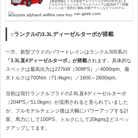
【最新情報】トヨタ新型アルファードが2022年半ばにも
フルモデルチェンジか？ヴェルファイアは販売終了？搭載
エンジンは？発売日,価格,次期デザインなどフルモデルチ
ェンジ最新情報を徹底解説まとめ！
car-geek.com
○ランクルの3.3Lディーゼルターボが搭載
一方、新型プラドのパワートレインはランクル300系の
「3.3L直4ディーゼルターボ」が搭載
されます。具体的な
スペックは最高出力は227kW（309PS）／4000rpm、最
大トルクは700Nm（71.4kgm）／1600～2600rpm。
当初は現行ランクルプラドの2.8L直4ディーゼルターボ
（204PS／51.0kgm）が流用されると見られていました
が、フルモデルチェンジ後は大幅にパワーアップする計
算。馬力にして100PS、トルクにして20kgmほどスペッ
クアップしてます。