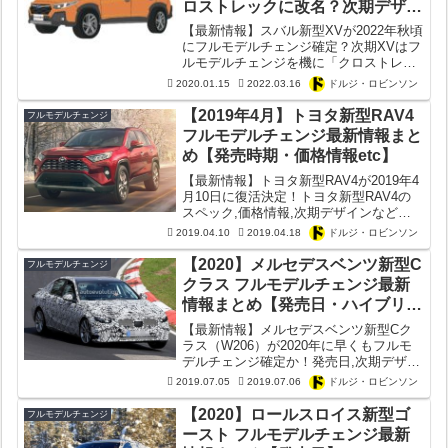
ロストレックに改名？次期デザイ
ンは？発売日は？
【最新情報】スバル新型XVが2022年秋頃
にフルモデルチェンジ確定？次期XVはフ
ルモデルチェンジを機に「クロストレッ
ク」に改名か？発売日,価格,次期デザイ
2020.01.15
2022.03.16
ドルジ・ロビンソン
ンなど新型XVの最新情報まとめ！
【2019年4月】トヨタ新型RAV4
フルモデルチェンジ
フルモデルチェンジ最新情報まと
め【発売時期・価格情報etc】
【最新情報】トヨタ新型RAV4が2019年4
月10日に復活決定！トヨタ新型RAV4の
スペック,価格情報,次期デザインなど最
新情報を徹底解説！RAV4の車名の由来な
2019.04.10
2019.04.18
ドルジ・ロビンソン
どおさらい！果たして「C-HR以上ハリア
ー未満」のトヨタ新型RAV4は人気が出
【2020】メルセデスベンツ新型C
フルモデルチェンジ
る？
クラス フルモデルチェンジ最新
情報まとめ【発売日・ハイブリッ
ド】【W206・S206・C206・
【最新情報】メルセデスベンツ新型Cク
A206】
ラス（W206）が2020年に早くもフルモ
デルチェンジ確定か！発売日,次期デザイ
ンなど新型Cクラス（W206）のフルモデ
2019.07.05
2019.07.06
ドルジ・ロビンソン
ルチェンジ最新情報を徹底解説まとめ！
【2020】ロールスロイス新型ゴ
フルモデルチェンジ
ースト フルモデルチェンジ最新