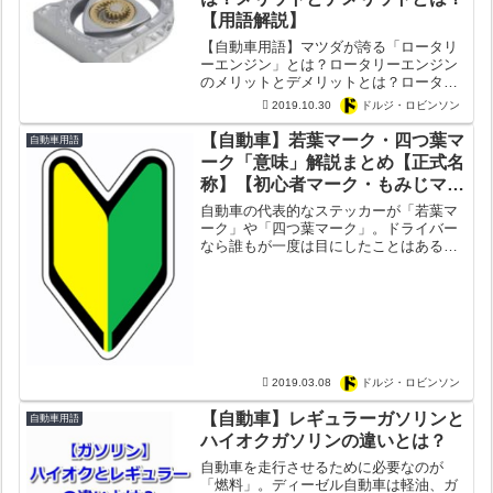
【用語解説】
【自動車用語】マツダが誇る「ロータリ
ーエンジン」とは？ロータリーエンジン
のメリットとデメリットとは？ロータリ
ーエンジンは何故「レンジエクステンダ
2019.10.30
ドルジ・ロビンソン
ー（シリーズハイブリッド）」と組み合
わせるのか？
【自動車】若葉マーク・四つ葉マ
自動車用語
ーク「意味」解説まとめ【正式名
称】【初心者マーク・もみじマー
ク】
自動車の代表的なステッカーが「若葉マ
ーク」や「四つ葉マーク」。ドライバー
なら誰もが一度は目にしたことはあるは
ず。ただ意外と知ってそうで知らないの
が若葉マークと四つ葉マーク。そこで今
回カーギークでは「若葉マーク」と「四
つ葉マーク」について徹底...
2019.03.08
ドルジ・ロビンソン
【自動車】レギュラーガソリンと
自動車用語
ハイオクガソリンの違いとは？
自動車を走行させるために必要なのが
「燃料」。ディーゼル自動車は軽油、ガ