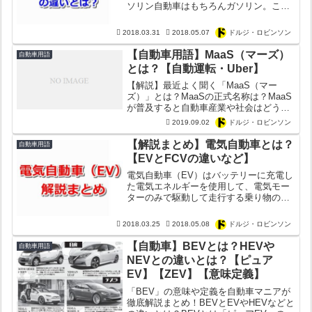
ソリン自動車はもちろんガソリン。この
ガソリンには「レギュラーガソリン」
「ハイオクガソリン」の二種類が存在す
2018.03.31
2018.05.07
ドルジ・ロビンソン
るのは言うまでもありません。ただ分か
るようで意外と知らないのが、...
【自動車用語】MaaS（マーズ）
自動車用語
とは？【自動運転・Uber】
【解説】最近よく聞く「MaaS（マー
ズ）」とは？MaaSの正式名称は？MaaS
が普及すると自動車産業や社会はどう変
わるのか？マーズ（MaaS）がもたらす
2019.09.02
ドルジ・ロビンソン
影響やメリット・デメリットを徹底解説
してみた！
【解説まとめ】電気自動車とは？
自動車用語
【EVとFCVの違いなど】
電気自動車（EV）はバッテリーに充電し
た電気エネルギーを使用して、電気モー
ターのみで駆動して走行する乗り物のこ
と。電気自動車は「近未来の乗り物」と
して数十年も前から開発が進んでおりま
2018.03.25
2018.05.08
ドルジ・ロビンソン
す。特に海外ではEV開発が急速に進んで
おります。メルセデス...
【自動車】BEVとは？HEVや
自動車用語
NEVとの違いとは？【ピュア
EV】【ZEV】【意味定義】
「BEV」の意味や定義を自動車マニアが
徹底解説まとめ！BEVとEVやHEVなどと