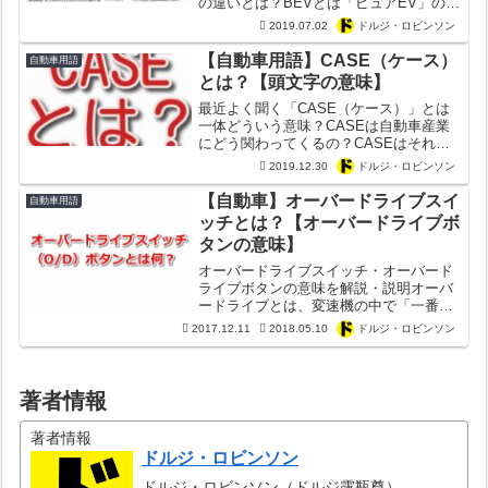
の違いとは？BEVとは「ピュアEV」のみ
該当する？ついでにZEVやNEVの意味も
2019.07.02
ドルジ・ロビンソン
解説！
【自動車用語】CASE（ケース）
自動車用語
とは？【頭文字の意味】
最近よく聞く「CASE（ケース）」とは
一体どういう意味？CASEは自動車産業
にどう関わってくるの？CASEはそれぞ
れ何の頭文字？Connected？
2019.12.30
ドルジ・ロビンソン
Autonomous？Shared？Electric？
【自動車】オーバードライブスイ
自動車用語
ッチとは？【オーバードライブボ
タンの意味】
オーバードライブスイッチ・オーバード
ライブボタンの意味を解説・説明オーバ
ードライブとは、変速機の中で「一番高
いトップギア」を直接的には意味しま
2017.12.11
2018.05.10
ドルジ・ロビンソン
す。もともとは高速走行を可能にするた
めの増速機みたいな機能らしい。そのた
めオーバードライブスイッチ...
著者情報
著者情報
ドルジ・ロビンソン
ドルジ・ロビンソン（ドルジ露瓶尊）。