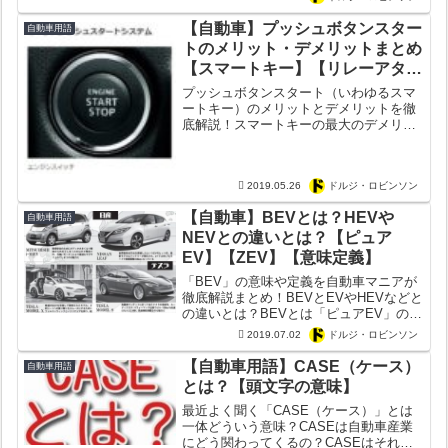
【自動車】プッシュボタンスター
自動車用語
トのメリット・デメリットまとめ
【スマートキー】【リレーアタッ
クの防止法】
プッシュボタンスタート（いわゆるスマ
ートキー）のメリットとデメリットを徹
底解説！スマートキーの最大のデメリッ
トの「リレーアタック」を防ぐ方法も解
説！リレーアタックの防犯方法は簡単だ
った？
2019.05.26
ドルジ・ロビンソン
【自動車】BEVとは？HEVや
自動車用語
NEVとの違いとは？【ピュア
EV】【ZEV】【意味定義】
「BEV」の意味や定義を自動車マニアが
徹底解説まとめ！BEVとEVやHEVなどと
の違いとは？BEVとは「ピュアEV」のみ
該当する？ついでにZEVやNEVの意味も
2019.07.02
ドルジ・ロビンソン
解説！
【自動車用語】CASE（ケース）
自動車用語
とは？【頭文字の意味】
最近よく聞く「CASE（ケース）」とは
一体どういう意味？CASEは自動車産業
にどう関わってくるの？CASEはそれぞ