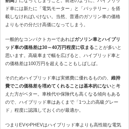
割高」
になってしまうこと。前述のように、ハイブリッ
ド車には新たに「電気モーター」と「バッテリー」を搭
載しなければいけない。当然、普通のガソリン車の価格
よりもその分だけ高価になってしまう。
一般的なコンパクトカーであれば
ガソリン車とハイブリ
ッド車の価格差は30～40万円程度に収まる
ことが多いと
思います。高級車まで幅を広げると、ハイブリッド車と
の価格差は100万円を超えることもしばしば。
そのためハイブリッド車は実燃費に優れるものの、
維持
費でこの価格差を埋めてくれることは基本的にない
と考
えた方がベター。車検代や保険代も高くなる傾向もある
ので、ハイブリッド車はあくまで「1つ上の高級グレー
ド」程度に認識しておくのが最適か。
つまりEVやPHEVはハイブリッド車よりも高性能な電気