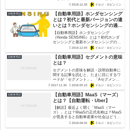
れ何の頭文字？Connected？
2019.12.30
ドルジ・ロビンソン
Autonomous？Shared？Electric？
【自動車用語】ホンダセンシング
自動車用語
とは？初代と最新バージョンの違
いとは？ホンダセンシングの過去
と歴史まとめ【日本電産・ボッシ
【自動車用語】ホンダセンシング
ュ・ヴァレオ】
（Honda SENSING）とは？初代ホンダ
センシングと最新ホンダセンシングの違
いとは？ホンダセンシングの評判や評価
2019.12.05
ドルジ・ロビンソン
は？これまでの紆余曲折の歴史など最新
ホンダセンシングの未来がどうなるか考
【自動車用語】セグメントの意味
自動車用語
察してみた。
とは？
セグメントの意味を解説・説明自動車に
関する記事を読むと、たまに目にするワ
ードが「セグメント」。「Aセグメン
ト」や「Bセグメント」といった使われ
2017.11.30
2018.05.10
ドルジ・ロビンソン
方がします。たまに「Aセグ」や「Bセ
グ」といった略称を目にしたことがある
【自動車用語】MaaS（マーズ）
自動車用語
人もいるでしょう。そこで今...
とは？【自動運転・Uber】
【解説】最近よく聞く「MaaS（マー
ズ）」とは？MaaSの正式名称は？MaaS
が普及すると自動車産業や社会はどう変
わるのか？マーズ（MaaS）がもたらす
2019.09.02
ドルジ・ロビンソン
影響やメリット・デメリットを徹底解説