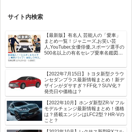
サイト内検索
【最新版】有名人 芸能人の「愛車」
まとめ一覧！ジャニーズ,お笑い芸
人,YouTuber,女優俳優,スポーツ選手の
500名以上の有名セレブ愛車名鑑図鑑
【高級車データベース】
【2022年7月15日】トヨタ新型クラウ
ンセダンプラス最新情報まとめ！新デ
ザインがダサすぎ？FF化？SUV化？
発売日や価格は？
【2022年10月】ホンダ新型ZR-V フル
モデルチェンジ最新情報まとめ！価格
は？搭載エンジンはLFC2型？HR-Vの
こと？
【2022年10月】レクサス新型RXフル