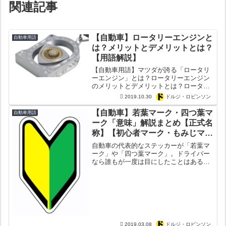
関連記事
【自動車】ロータリーエンジンと
自動車用語
は？メリットとデメリットとは？
【用語解説】
【自動車用語】マツダが誇る「ロータリ
ーエンジン」とは？ロータリーエンジン
のメリットとデメリットとは？ロータリ
ーエンジンは何故「レンジエクステンダ
2019.10.30
ドルジ・ロビンソン
ー（シリーズハイブリッド）」と組み合
わせるのか？
【自動車】若葉マーク・四つ葉マ
自動車用語
ーク「意味」解説まとめ【正式名
称】【初心者マーク・もみじマー
ク】
自動車の代表的なステッカーが「若葉マ
ーク」や「四つ葉マーク」。ドライバー
なら誰もが一度は目にしたことはあるは
ず。ただ意外と知ってそうで知らないの
が若葉マークと四つ葉マーク。そこで今
回カーギークでは「若葉マーク」と「四
つ葉マーク」について徹底...
2019.03.08
ドルジ・ロビンソン