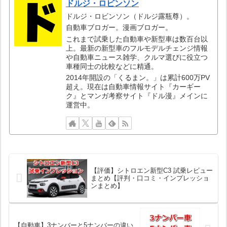
ドルジ・ロビンソン
ドルジ・ロビンソン（ドルジ露瓶尊）。
自動車ブロガー。漫画ブロガー。
これまで試乗した自動車や新型車は数百台以
上。最新の新型車のフルモデルチェンジ情報
や自動車ニュース雑学、クルマ選びに役立つ
車種同士の比較などに精通。
2014年開設の「くるまン。」は累計600万PV
超え。現在は自動車情報サイト『カーギー
ク』とマンガ考察サイト『ドル漫』メインに
運営中。
【評価】シトロエン新型C3 試乗レビュー
まとめ【評判・口コミ・インプレッショ
ンまとめ】
【自動車】3ナンバーと5ナンバーの違い