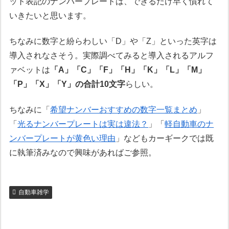
ット表記のナンバープレートは、できるだけ早く慣れて
いきたいと思います。
ちなみに数字と紛らわしい「D」や「Z」といった英字は
導入されなさそう。実際調べてみると導入されるアルフ
ァベットは
「A」「C」「F」「H」「K」「L」「M」
「P」「X」「Y」の合計10文字
らしい。
ちなみに「
希望ナンバーおすすめの数字一覧まとめ
」
「
光るナンバープレートは実は違法？
」「
軽自動車のナ
ンバープレートが黄色い理由
」などもカーギークでは既
に執筆済みなので興味があればご参照。
自動車雑学