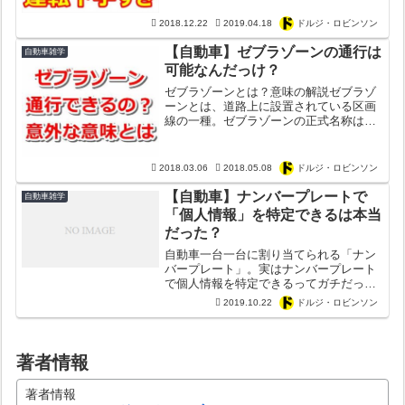
評判が悪いのはデザインだけではない。
2018.12.22
2019.04.18
ドルジ・ロビンソン
厳密にはプリウスが悪いわ...
【自動車】ゼブラゾーンの通行は
自動車雑学
可能なんだっけ？
ゼブラゾーンとは？意味の解説ゼブラゾ
ーンとは、道路上に設置されている区画
線の一種。ゼブラゾーンの正式名称は
「導流帯（どうりゅうたい）」。この正
式名称からも分かるように、自動車がス
ムーズに走行できるように設置されてい
2018.03.06
2018.05.08
ドルジ・ロビンソン
る場所。交通量が多い道路に...
【自動車】ナンバープレートで
自動車雑学
「個人情報」を特定できるは本当
だった？
自動車一台一台に割り当てられる「ナン
バープレート」。実はナンバープレート
で個人情報を特定できるってガチだっ
た？ナンバープレートに隠された恐ろし
2019.10.22
ドルジ・ロビンソン
い本当の事実を徹底解説！
著者情報
著者情報