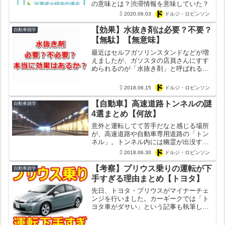
の意味とは？渋滞情報を意味していた？
2020.06.03
ドルジ・ロビンソン
【効果】水抜き剤は必要？不要？
自動車雑学
【無駄】【無意味】
最近はセルフガソリンスタンドなどが増
えましたが、ガソスタの店員さんにすす
められるのが「水抜き剤」と呼ばれるも
の。ガソリンタンクに入れるカー用品で
はあるものの、水抜き剤の役割はよく分
2018.06.15
ドルジ・ロビンソン
からない人も多そう。そこで今回カーギ
ークでは「水抜き剤は必要...
【自動車】高速道路トンネルの謎
自動車雑学
4選まとめ【何故】
意外と運転してて苦手だなと感じる場所
が、高速道路や自動車専用道路の「トン
ネル」。トンネル内には幽霊が出没する
と言われがちなこともありますが、普段
2018.06.30
ドルジ・ロビンソン
そんなに利用しないがゆえに知らないこ
とも多い。そこで今回カーギークでは
【考察】プリウス乗りの運転が下
自動車雑学
「高速道路のトンネルにまつ...
手すぎる理由まとめ【トヨタ】
先日、トヨタ・プリウスがマイナーチェ
ンジを行いました。カーギークでは「ト
ヨタ車がダサい」という記事も執筆しま
したが、新型プリウスは評判が悪かった
フロントマスクを変更。ただプリウスが