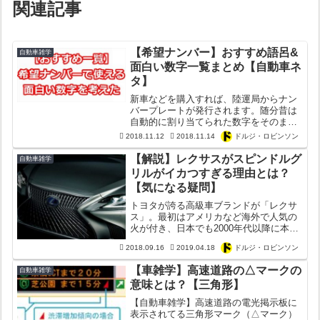
関連記事
【希望ナンバー】おすすめ語呂&
自動車雑学
面白い数字一覧まとめ【自動車ネ
タ】
新車などを購入すれば、陸運局からナン
バープレートが発行されます。随分昔は
自動的に割り当てられた数字をそのまま
使用していましたが、20年ほど前からド
2018.11.12
2018.11.14
ドルジ・ロビンソン
ライバーが自由に「四桁の数字」を選べ
るようになりました。そこで今回カーギ
【解説】レクサスがスピンドルグ
自動車雑学
ークでは「希望ナンバー...
リルがイカつすぎる理由とは？
【気になる疑問】
トヨタが誇る高級車ブランドが「レクサ
ス」。最初はアメリカなど海外で人気の
火が付き、日本でも2000年代以降に本格
的に普及。レクサスは相次ぐ新型車の投
2018.09.16
2019.04.18
ドルジ・ロビンソン
入やテコ入れを毎年のように行っており
ます。レクサス新型ISフルモデルチェン
【車雑学】高速道路の△マークの
自動車雑学
ジ最新情報やレクサ...
意味とは？【三角形】
【自動車雑学】高速道路の電光掲示板に
表示されてる三角形マーク（△マーク）