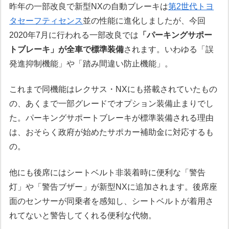
昨年の一部改良で新型NXの自動ブレーキは
第2世代トヨ
タセーフティセンス
並の性能に進化しましたが、今回
2020年7月に行われる一部改良では
「パーキングサポー
トブレーキ」が全車で標準装備
されます。いわゆる「誤
発進抑制機能」や「踏み間違い防止機能」。
これまで同機能はレクサス・NXにも搭載されていたもの
の、あくまで一部グレードでオプション装備止まりでし
た。パーキングサポートブレーキが標準装備される理由
は、おそらく政府が始めたサポカー補助金に対応するも
の。
他にも後席にはシートベルト非装着時に便利な「警告
灯」や「警告ブザー」が新型NXに追加されます。後席座
面のセンサーが同乗者を感知し、シートベルトが着用さ
れてないと警告してくれる便利な代物。