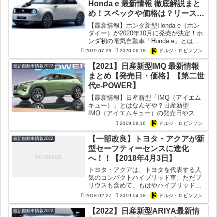
Honda e 最新情報 徹底解説まと
め！スペックや価格は？リース販
売のみ？ダサすぎ？【電気自動
【最新情報】ホンダ新型Honda e（ホン
車】【ホンダイー画像】
ダイー）が2020年10月に発売が決定！ホ
ンダ初の電気自動車「Honda e」とは？
スペック,画像,価格など最新情報も総ざ
2019.07.29
2020.06.18
ドルジ・ロビンソン
らい！デザインがダサすぎ？リース販売
のみ？
【2021】日産新型IMQ 最新情報
最新自動車情報2022
まとめ【発売日・価格】【第二世
代e-POWER】
【最新情報】日産新型「IMQ（アイエム
キュー）」とはなんぞや？日産新型
IMQ（アイエムキュー）の発売日やスペ
ック,外観デザインなど徹底解説！
2019.09.16
ドルジ・ロビンソン
【一部改良】トヨタ・アクアが新
最新自動車情報2022
型セーフティーセンスに進化
へ！！【2018年4月3日】
トヨタ・アクアは、トヨタを代表する人
気のコンパクトハイブリッド車。ただプ
リウスも含めて、もはやハイブリッド車
が当たり前になった時代。アクアの販売
2018.02.27
2019.04.18
ドルジ・ロビンソン
台数はかつてほど奮ってはいない模様で
す。そういう背景もあって、トヨタ・ア
【2022】日産新型ARIYA最新情
最新自動車情報2022
クアは昨年2017年初夏...