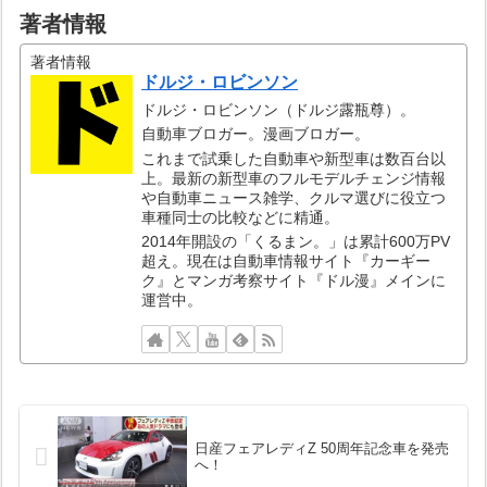
著者情報
著者情報
ドルジ・ロビンソン
ドルジ・ロビンソン（ドルジ露瓶尊）。
自動車ブロガー。漫画ブロガー。
これまで試乗した自動車や新型車は数百台以
上。最新の新型車のフルモデルチェンジ情報
や自動車ニュース雑学、クルマ選びに役立つ
車種同士の比較などに精通。
2014年開設の「くるまン。」は累計600万PV
超え。現在は自動車情報サイト『カーギー
ク』とマンガ考察サイト『ドル漫』メインに
運営中。
日産フェアレディZ 50周年記念車を発売
へ！