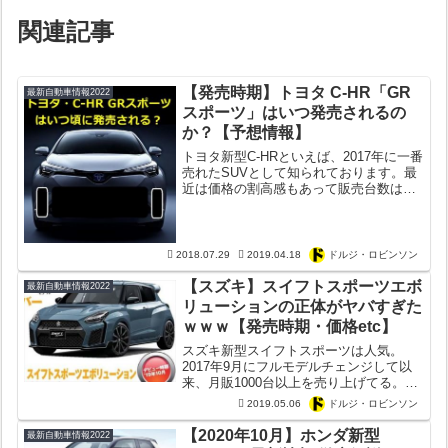
関連記事
【発売時期】トヨタ C-HR「GR
最新自動車情報2022
スポーツ」はいつ発売されるの
か？【予想情報】
トヨタ新型C-HRといえば、2017年に一番
売れたSUVとして知られております。最
近は価格の割高感もあって販売台数は落
ち着いてるようですが、それでもC-HRは
依然として人気。ただ気になるのは
「GR」の存在。GRとはトヨタ自動車が
現在力を入れ...
2018.07.29
2019.04.18
ドルジ・ロビンソン
【スズキ】スイフトスポーツエボ
最新自動車情報2022
リューションの正体がヤバすぎた
ｗｗｗ【発売時期・価格etc】
スズキ新型スイフトスポーツは人気。
2017年9月にフルモデルチェンジして以
来、月販1000台以上を売り上げてる。ノ
ーマルのスイフトの販売台数が月販2000
2019.05.06
ドルジ・ロビンソン
台前後なので、いかにスイスポが売れて
るか分かるはず。新型スイフトスポーツ
【2020年10月】ホンダ新型
最新自動車情報2022
は200万円を...