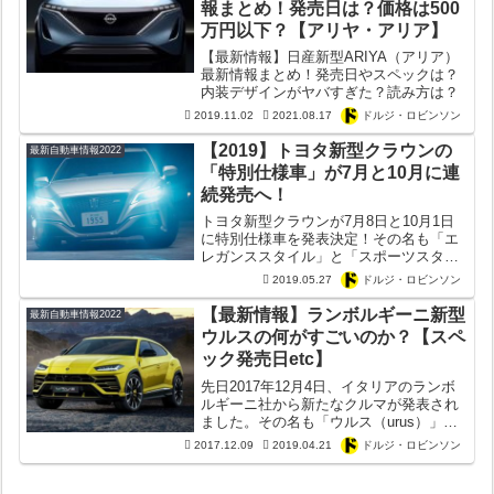
報まとめ！発売日は？価格は500
万円以下？【アリヤ・アリア】
【最新情報】日産新型ARIYA（アリア）
最新情報まとめ！発売日やスペックは？
内装デザインがヤバすぎた？読み方は？
2019.11.02
2021.08.17
ドルジ・ロビンソン
【2019】トヨタ新型クラウンの
最新自動車情報2022
「特別仕様車」が7月と10月に連
続発売へ！
トヨタ新型クラウンが7月8日と10月1日
に特別仕様車を発表決定！その名も「エ
レガンススタイル」と「スポーツスタイ
ル」。新型クラウンのそれぞれの特別仕
2019.05.27
ドルジ・ロビンソン
様車の詳細を解説してみた！
【最新情報】ランボルギーニ新型
最新自動車情報2022
ウルスの何がすごいのか？【スペ
ック発売日etc】
先日2017年12月4日、イタリアのランボ
ルギーニ社から新たなクルマが発表され
ました。その名も「ウルス（urus）」。
2017年前半から海外ではウルスのテスト
2017.12.09
2019.04.21
ドルジ・ロビンソン
カーが走行していた時から既に話題の新
型スーパーラグジュアリーSUV。そこで
今回カー...