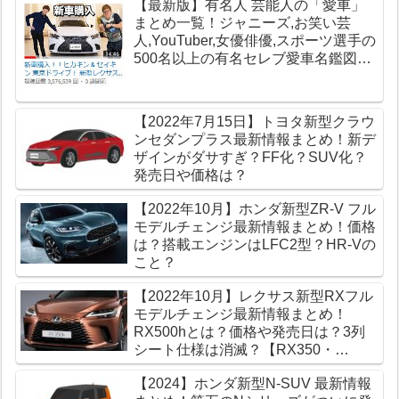
【最新版】有名人 芸能人の「愛車」
まとめ一覧！ジャニーズ,お笑い芸
人,YouTuber,女優俳優,スポーツ選手の
500名以上の有名セレブ愛車名鑑図鑑
【高級車データベース】
【2022年7月15日】トヨタ新型クラウ
ンセダンプラス最新情報まとめ！新デ
ザインがダサすぎ？FF化？SUV化？
発売日や価格は？
【2022年10月】ホンダ新型ZR-V フル
モデルチェンジ最新情報まとめ！価格
は？搭載エンジンはLFC2型？HR-Vの
こと？
【2022年10月】レクサス新型RXフル
モデルチェンジ最新情報まとめ！
RX500hとは？価格や発売日は？3列
シート仕様は消滅？【RX350・
RX450h】
【2024】ホンダ新型N-SUV 最新情報