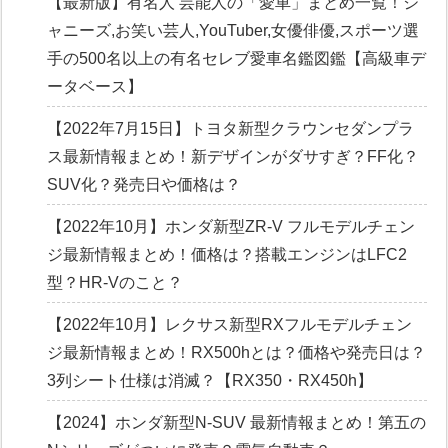
【最新版】有名人 芸能人の「愛車」まとめ一覧！ジ
ャニーズ,お笑い芸人,YouTuber,女優俳優,スポーツ選
手の500名以上の有名セレブ愛車名鑑図鑑【高級車デ
ータベース】
【2022年7月15日】トヨタ新型クラウンセダンプラ
ス最新情報まとめ！新デザインがダサすぎ？FF化？
SUV化？発売日や価格は？
【2022年10月】ホンダ新型ZR-V フルモデルチェン
ジ最新情報まとめ！価格は？搭載エンジンはLFC2
型？HR-Vのこと？
【2022年10月】レクサス新型RXフルモデルチェン
ジ最新情報まとめ！RX500hとは？価格や発売日は？
3列シート仕様は消滅？【RX350・RX450h】
【2024】ホンダ新型N-SUV 最新情報まとめ！第五の