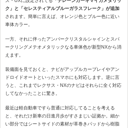
ス・UXに設定されてる
「テレーンカーキマイカメタリッ
ク」と「セレスティアルブルーガラスフレーク」が追加
されます。簡単に言えば、オレンジ色とブルー色に近い
車体カラー。
一方、それに伴ったアンバークリスタルシャインとスパ
ークリングメテオメタリックなる車体色が新型NXから消
えます。
装備面を見ておくと、ナビがアップルカープレイやアン
ドロイドオートといったスマホにも対応します。逆に言
うと、これまでレクサス・NXのナビはそれらに全く対応
してなかったことに驚き。
最近は軽自動車ですら普通に対応してることを考える
と、それだけ新車の日進月歩がすさまじい証拠か。細か
い部分ではシートサイドの素材が革巻きパッドから樹脂