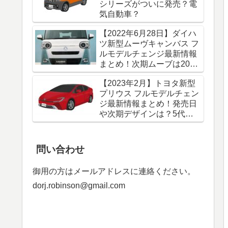
シリーズがついに発売？電
気自動車？
【2022年6月28日】ダイハ
ツ新型ムーヴキャンバス フ
ルモデルチェンジ最新情報
まとめ！次期ムーブは2023
年？ハイブリッド化は？
【2023年2月】トヨタ新型
【発売日デザイン】
プリウス フルモデルチェン
ジ最新情報まとめ！発売日
や次期デザインは？5代目
プリウスはPHEVオンリー
に？
問い合わせ
御用の方はメールアドレスに連絡ください。
dorj.robinson@gmail.com