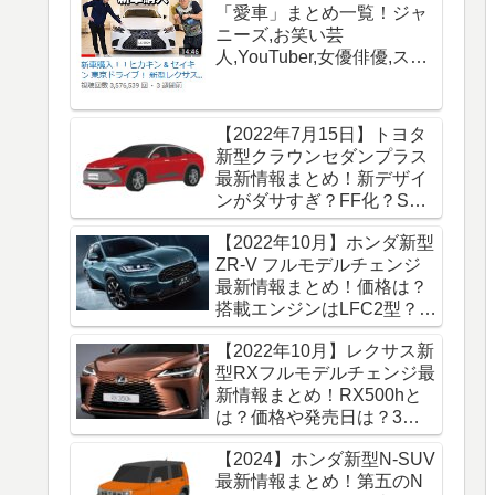
「愛車」まとめ一覧！ジャ
ニーズ,お笑い芸
人,YouTuber,女優俳優,スポ
ーツ選手の500名以上の有
名セレブ愛車名鑑図鑑【高
級車データベース】
【2022年7月15日】トヨタ
新型クラウンセダンプラス
最新情報まとめ！新デザイ
ンがダサすぎ？FF化？SUV
化？発売日や価格は？
【2022年10月】ホンダ新型
ZR-V フルモデルチェンジ
最新情報まとめ！価格は？
搭載エンジンはLFC2型？
HR-Vのこと？
【2022年10月】レクサス新
型RXフルモデルチェンジ最
新情報まとめ！RX500hと
は？価格や発売日は？3列
シート仕様は消滅？
【2024】ホンダ新型N-SUV
【RX350・RX450h】
最新情報まとめ！第五のN