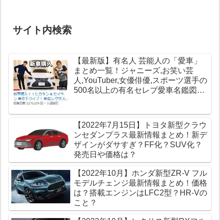
サイト内検索
【最新版】有名人 芸能人の「愛車」
まとめ一覧！ジャニーズ,お笑い芸
人,YouTuber,女優俳優,スポーツ選手の
500名以上の有名セレブ愛車名鑑図鑑
【高級車データベース】
【2022年7月15日】トヨタ新型クラウ
ンセダンプラス最新情報まとめ！新デ
ザインがダサすぎ？FF化？SUV化？
発売日や価格は？
【2022年10月】ホンダ新型ZR-V フル
モデルチェンジ最新情報まとめ！価格
は？搭載エンジンはLFC2型？HR-Vの
こと？