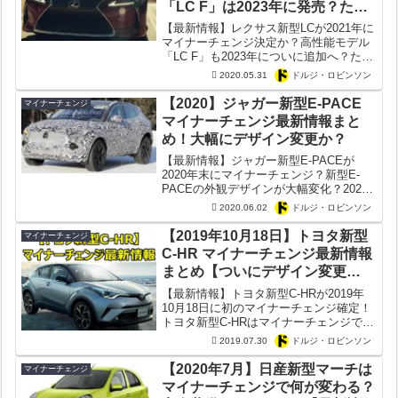
「LC F」は2023年に発売？ただ
コロナで開発中止か？
【最新情報】レクサス新型LCが2021年に
マイナーチェンジ決定か？高性能モデル
「LC F」も2023年についに追加へ？ただ
開発中止の情報も？新型LCの発売時期は
2020.05.31
ドルジ・ロビンソン
マイナーチェンジの中身を徹底解説！
【2020】ジャガー新型E-PACE
マイナーチェンジ
マイナーチェンジ最新情報まと
め！大幅にデザイン変更か？
【最新情報】ジャガー新型E-PACEが
2020年末にマイナーチェンジ？新型E-
PACEの外観デザインが大幅変化？2020
年のマイナーチェンジで新型E-PACEは
2020.06.02
ドルジ・ロビンソン
何が変わる？
【2019年10月18日】トヨタ新型
マイナーチェンジ
C-HR マイナーチェンジ最新情報
まとめ【ついにデザイン変更
か？】
【最新情報】トヨタ新型C-HRが2019年
10月18日に初のマイナーチェンジ確定！
トヨタ新型C-HRはマイナーチェンジでデ
ザインが変更？新型C-HR GRスポーツも
2019.07.30
ドルジ・ロビンソン
ついに投入？装備の追加などマイナーチ
ェンジ最新情報を徹底解説！
【2020年7月】日産新型マーチは
マイナーチェンジ
マイナーチェンジで何が変わる？