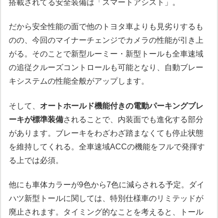
搭載されてる安全装備は「スマートアシスト」。
だから安全性能の面で他のトヨタ車よりも見劣りするも
のの、今回のマイナーチェンジでカメラの性能が引き上
がる。そのことで新型ルーミー・新型トールも全車速域
の追従クルーズコントロールも可能となり、自動ブレー
キシステムの性能全般がアップします。
そして、
オートホールド機能付きの電動パーキングブレ
ーキが標準装備
されることで、内装面でも進化する部分
があります。ブレーキをわざわざ踏まなくても停止状態
を維持してくれる。全車速域ACCの機能をフルで発揮す
る上では必須。
他にも車体カラーが9色から7色に減らされる予定。ダイ
ハツ新型トールに関しては、特別仕様車のリミテッドが
廃止されます。タイミング的なことを考えると、トール