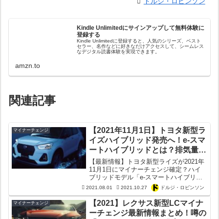
ドルジ・ロビンソン
Kindle Unlimitedにサインアップして無料体験に
登録する
Kindle Unlimitedに登録すると、人気のシリーズ、ベスト
セラー、名作などに好きなだけアクセスして、シームレス
なデジタル読書体験を実現できます。
amzn.to
関連記事
【2021年11月1日】トヨタ新型ラ
マイナーチェンジ
イズハイブリッド発売へ！e-スマ
ートハイブリッドとは？排気量は
1.2Lに？【マイナーチェンジ最新
【最新情報】トヨタ新型ライズが2021年
情報まとめ】【ロッキー】
11月1日にマイナーチェンジ確定？ハイ
ブリッドモデル「e-スマートハイブリッ
ド」がついに搭載！HEVの中身はダイハ
2021.08.01
2021.10.27
ドルジ・ロビンソン
ツ製？トヨタ製？搭載エンジンは1.2Lに
アップサイジング？【ロッキー】
【2021】レクサス新型LCマイナ
マイナーチェンジ
ーチェンジ最新情報まとめ！噂の