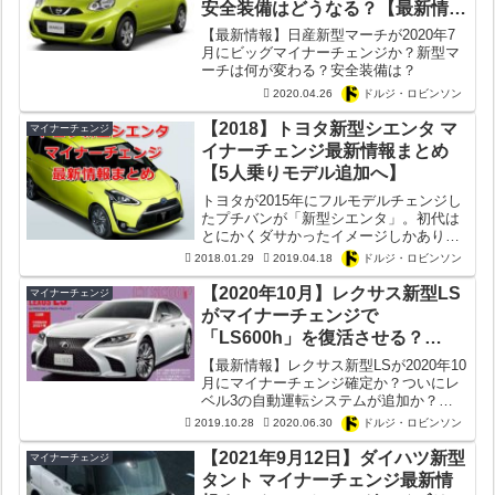
安全装備はどうなる？【最新情
報】
【最新情報】日産新型マーチが2020年7
月にビッグマイナーチェンジか？新型マ
ーチは何が変わる？安全装備は？
2020.04.26
ドルジ・ロビンソン
【2018】トヨタ新型シエンタ マ
マイナーチェンジ
イナーチェンジ最新情報まとめ
【5人乗りモデル追加へ】
トヨタが2015年にフルモデルチェンジし
たプチバンが「新型シエンタ」。初代は
とにかくダサかったイメージしかありま
せんが、フルモデルチェンジを機に大胆
2018.01.29
2019.04.18
ドルジ・ロビンソン
に見た目がテコ入れされたことで新型シ
エンタは一躍人気車種に上り詰めまし
【2020年10月】レクサス新型LS
マイナーチェンジ
た。この新型シエンタは...
がマイナーチェンジで
「LS600h」を復活させる？
LS350とは？【最新情報まとめ】
【最新情報】レクサス新型LSが2020年10
月にマイナーチェンジ確定か？ついにレ
ベル3の自動運転システムが追加か？
2021年のマイナーチェンジで5.0L V8の
2019.10.28
2020.06.30
ドルジ・ロビンソン
「LS600h」も再投入？パワートレインは
どうなる？
【2021年9月12日】ダイハツ新型
マイナーチェンジ
タント マイナーチェンジ最新情