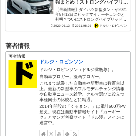
報まとめ！ストロングハイブリッ
ドを搭載？クソダサデザインは変
【最新情報】ダイハツ新型タントが2021
わる？
年9月12日にビッグマイナーチェンジと
判明？ついにストロングハイブリッドが
軽自動車で初めて搭載される？タントの
2020.06.13
2021.08.26
ドルジ・ロビンソン
クソダサいデザインはどうなる？電動パ
ーキングブレーキはボタン式に進化？
著者情報
著者情報
ドルジ・ロビンソン
ドルジ・ロビンソン（ドルジ露瓶尊）。
自動車ブロガー。漫画ブロガー。
これまで試乗した自動車や新型車は数百台以
上。最新の新型車のフルモデルチェンジ情報
や自動車ニュース雑学、クルマ選びに役立つ
車種同士の比較などに精通。
2014年開設の「くるまン。」は累計600万PV
超え。現在は自動車情報サイト『カーギー
ク』とマンガ考察サイト『ドル漫』メインに
運営中。