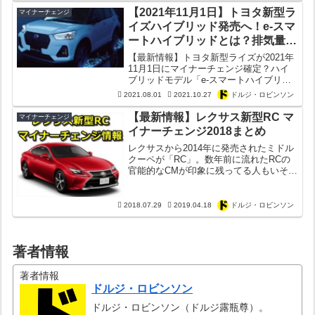
の度、マツダ新型アテンザは三度目のマ
【2021年11月1日】トヨタ新型ラ
マイナーチェンジ
イナーチェンジを施す...
イズハイブリッド発売へ！e-スマ
ートハイブリッドとは？排気量は
1.2Lに？【マイナーチェンジ最新
【最新情報】トヨタ新型ライズが2021年
情報まとめ】【ロッキー】
11月1日にマイナーチェンジ確定？ハイ
ブリッドモデル「e-スマートハイブリッ
ド」がついに搭載！HEVの中身はダイハ
2021.08.01
2021.10.27
ドルジ・ロビンソン
ツ製？トヨタ製？搭載エンジンは1.2Lに
アップサイジング？【ロッキー】
【最新情報】レクサス新型RC マ
マイナーチェンジ
イナーチェンジ2018まとめ
レクサスから2014年に発売されたミドル
クーペが「RC」。数年前に流れたRCの
官能的なCMが印象に残ってる人もいそ
う。プラットフォームは1クラス上のGS
のを採用するなど、レクサス・RCは非常
に運動性能が高い。ただ発売から既に4年
2018.07.29
2019.04.18
ドルジ・ロビンソン
が経過してる...
著者情報
著者情報
ドルジ・ロビンソン
ドルジ・ロビンソン（ドルジ露瓶尊）。