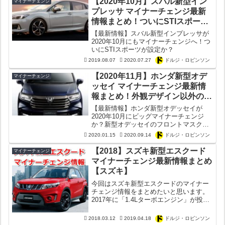
【2020年10月】スバル新型イン
マイナーチェンジ
プレッサ マイナーチェンジ最新
情報まとめ！ついにSTIスポーツ
が設定？
【最新情報】スバル新型インプレッサが
2020年10月にもマイナーチェンジへ！つ
いにSTIスポーツが設定か？
2019.08.07
2020.07.27
ドルジ・ロビンソン
【2020年11月】ホンダ新型オデ
マイナーチェンジ
ッセイ マイナーチェンジ最新情
報まとめ！外観デザイン以外の変
更点は？内装がヤバい？
【最新情報】ホンダ新型オデッセイが
2020年10月にビッグマイナーチェンジ
か？新型オデッセイのフロントマスクが
「アルファード風」に変化？新型オデッ
2020.01.15
2020.09.14
ドルジ・ロビンソン
セイのマイナーチェンジ最新情報を徹底
解説！
【2018】スズキ新型エスクード
マイナーチェンジ
マイナーチェンジ最新情報まとめ
【スズキ】
今回はスズキ新型エスクードのマイナー
チェンジ情報をまとめたいと思います。
2017年に「1.4Lターボエンジン」が投入
されて以来、そこそこ販売台数が伸びた
エスクード。果たして新型エスクードは
2018.03.12
2019.04.18
ドルジ・ロビンソン
どんな変化を遂げるのか？ (adsbygoogle