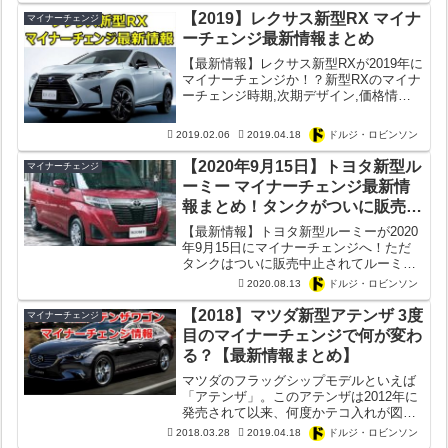
...
【2019】レクサス新型RX マイナ
マイナーチェンジ
ーチェンジ最新情報まとめ
【最新情報】レクサス新型RXが2019年に
マイナーチェンジか！？新型RXのマイナ
ーチェンジ時期,次期デザイン,価格情報,
装備の追加など最新情報を徹底解説！新
型RXのフルマイナーチェンジを待ちわび
2019.02.06
2019.04.18
ドルジ・ロビンソン
てる方は要チェックな最新情報！
【2020年9月15日】トヨタ新型ル
マイナーチェンジ
ーミー マイナーチェンジ最新情
報まとめ！タンクがついに販売中
止！ダイハツ新型トールは？
【最新情報】トヨタ新型ルーミーが2020
年9月15日にマイナーチェンジへ！ただ
タンクはついに販売中止されてルーミー
に統一か？ダイハツ新型トールの発売日
2020.08.13
ドルジ・ロビンソン
はどうなる？
【2018】マツダ新型アテンザ 3度
マイナーチェンジ
目のマイナーチェンジで何が変わ
る？【最新情報まとめ】
マツダのフラッグシップモデルといえば
「アテンザ」。このアテンザは2012年に
発売されて以来、何度かテコ入れが図ら
れております。時期的にそろそろモデル
2018.03.28
2019.04.18
ドルジ・ロビンソン
チェンジしても良さそうな気配。ただこ