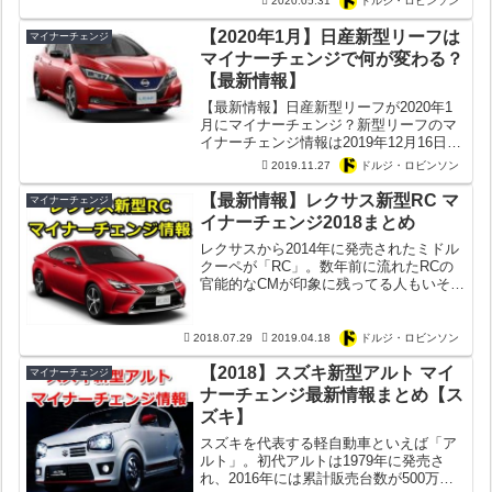
2020.05.31
ドルジ・ロビンソン
マイナーチェンジの中身を徹底解説！
【2020年1月】日産新型リーフは
マイナーチェンジ
マイナーチェンジで何が変わる？
【最新情報】
【最新情報】日産新型リーフが2020年1
月にマイナーチェンジ？新型リーフのマ
イナーチェンジ情報は2019年12月16日に
発表？新型リーフはマイナーチェンジで
2019.11.27
ドルジ・ロビンソン
何が変わる？
【最新情報】レクサス新型RC マ
マイナーチェンジ
イナーチェンジ2018まとめ
レクサスから2014年に発売されたミドル
クーペが「RC」。数年前に流れたRCの
官能的なCMが印象に残ってる人もいそ
う。プラットフォームは1クラス上のGS
のを採用するなど、レクサス・RCは非常
に運動性能が高い。ただ発売から既に4年
2018.07.29
2019.04.18
ドルジ・ロビンソン
が経過してる...
【2018】スズキ新型アルト マイ
マイナーチェンジ
ナーチェンジ最新情報まとめ【ス
ズキ】
スズキを代表する軽自動車といえば「ア
ルト」。初代アルトは1979年に発売さ
れ、2016年には累計販売台数が500万台