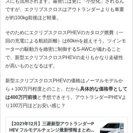
スにも流用されます。厳密には更に「小型化」されるん
ですが、エクリプスクロスはアウトランダーよりも車重
が約100kg前後ほど軽量。
そのためにエクリプスクロスPHEVのカタログ燃費（一
回の充電による航続距離）は60kmを超えそう。ツインモ
ーターの駆動力を緻密に制御するS-AWCが備わること
で、新型エクリプスクロスPHEVの走りもかなり走破性
が高いものとなるはず。
新型エクリプスクロスPHEVの価格はノーマルモデルか
ら＋100万円程度とのこと。だから
具体的な価格帯として
は400万円前後
と予想できそう。アウトランダーPHEVよ
り100万円ほどお安い感じ？