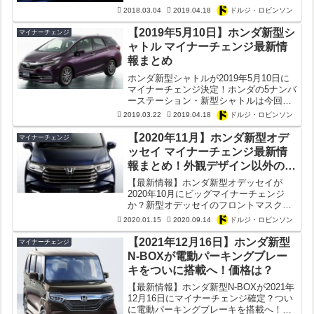
を突破した人気車種。アルトとミラの販
2018.03.04
2019.04.18
ドルジ・ロビンソン
売推移の比較記事も書いたこともありま
す。アルトは2014年にフルモデルチェン
【2019年5月10日】ホンダ新型シ
マイナーチェンジ
ジして以来、...
ャトル マイナーチェンジ最新情
報まとめ
ホンダ新型シャトルが2019年5月10日に
マイナーチェンジ決定！ホンダの5ナンバ
ーステーション・新型シャトルは今回の
マイナーチェンジでどう進化するのか？
2019.03.22
2019.04.18
ドルジ・ロビンソン
【最新情報まとめ】
【2020年11月】ホンダ新型オデ
マイナーチェンジ
ッセイ マイナーチェンジ最新情
報まとめ！外観デザイン以外の変
更点は？内装がヤバい？
【最新情報】ホンダ新型オデッセイが
2020年10月にビッグマイナーチェンジ
か？新型オデッセイのフロントマスクが
「アルファード風」に変化？新型オデッ
2020.01.15
2020.09.14
ドルジ・ロビンソン
セイのマイナーチェンジ最新情報を徹底
解説！
【2021年12月16日】ホンダ新型
マイナーチェンジ
N-BOXが電動パーキングブレー
キをついに搭載へ！価格は？
【最新情報】ホンダ新型N-BOXが2021年
12月16日にマイナーチェンジ確定？つい
に電動パーキングブレーキを搭載へ！価