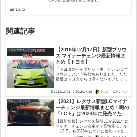
なデジタル読書体験を実現できます。
amzn.to
関連記事
【2018年12月17日】新型プリウ
マイナーチェンジ
ス マイナーチェンジ最新情報ま
とめ【トヨタ】
「トヨタのハイブリッド車」といえばプ
リウス…という時代もありました。ただ
最近はトヨタからは様々なハイブリッド
車が発売されており、現行プリウスは
2015年12月にフルモデルチェンジしたも
2018.10.01
2019.04.18
ドルジ・ロビンソン
のの、正直かつてほど販売台数が奮って
いないのが現状だと思...
【2021】レクサス新型LCマイナ
マイナーチェンジ
ーチェンジ最新情報まとめ！噂の
「LC F」は2023年に発売？ただ
コロナで開発中止か？
【最新情報】レクサス新型LCが2021年に
マイナーチェンジ決定か？高性能モデル
「LC F」も2023年についに追加へ？ただ
開発中止の情報も？新型LCの発売時期は