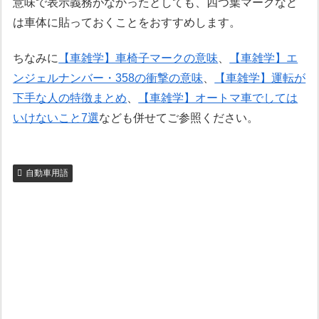
意味で表示義務がなかったとしても、四つ葉マークなど
は車体に貼っておくことをおすすめします。
ちなみに
【車雑学】車椅子マークの意味
、
【車雑学】エ
ンジェルナンバー・358の衝撃の意味
、
【車雑学】運転が
下手な人の特徴まとめ
、
【車雑学】オートマ車でしては
いけないこと7選
なども併せてご参照ください。
自動車用語