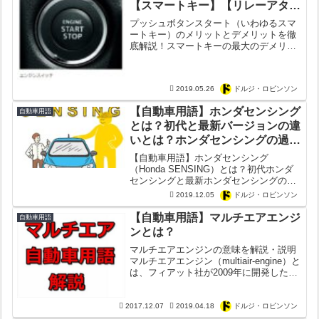
【スマートキー】【リレーアタッ
クの防止法】
プッシュボタンスタート（いわゆるスマ
ートキー）のメリットとデメリットを徹
底解説！スマートキーの最大のデメリッ
トの「リレーアタック」を防ぐ方法も解
説！リレーアタックの防犯方法は簡単だ
った？
2019.05.26
ドルジ・ロビンソン
【自動車用語】ホンダセンシング
自動車用語
とは？初代と最新バージョンの違
いとは？ホンダセンシングの過去
と歴史まとめ【日本電産・ボッシ
【自動車用語】ホンダセンシング
ュ・ヴァレオ】
（Honda SENSING）とは？初代ホンダ
センシングと最新ホンダセンシングの違
いとは？ホンダセンシングの評判や評価
2019.12.05
ドルジ・ロビンソン
は？これまでの紆余曲折の歴史など最新
ホンダセンシングの未来がどうなるか考
【自動車用語】マルチエアエンジ
自動車用語
察してみた。
ンとは？
マルチエアエンジンの意味を解説・説明
マルチエアエンジン（multiair-engine）と
は、フィアット社が2009年に開発したエ
ンジンのこと。可変バルブタイミング機
構の一種。マルチエアの正式名称は「電
子制御油圧駆動式可変バルブ開閉メカニ
2017.12.07
2019.04.18
ドルジ・ロビンソン
ズ...