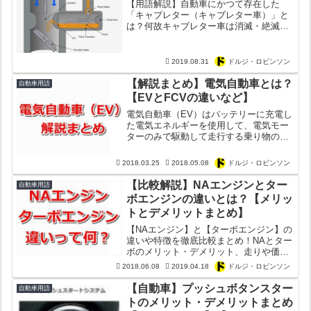
【用語解説】自動車にかつて存在した
「キャブレター（キャブレター車）」と
は？何故キャブレター車は消滅・絶滅し
てしまったのか？Wikipediaよりも簡潔に
解説してみた！
2019.08.31
ドルジ・ロビンソン
【解説まとめ】電気自動車とは？
自動車用語
【EVとFCVの違いなど】
電気自動車（EV）はバッテリーに充電し
た電気エネルギーを使用して、電気モー
ターのみで駆動して走行する乗り物のこ
と。電気自動車は「近未来の乗り物」と
して数十年も前から開発が進んでおりま
2018.03.25
2018.05.08
ドルジ・ロビンソン
す。特に海外ではEV開発が急速に進んで
おります。メルセデス...
【比較解説】NAエンジンとター
自動車用語
ボエンジンの違いとは？【メリッ
トとデメリットまとめ】
【NAエンジン】と【ターボエンジン】の
違いや特徴を徹底比較まとめ！NAとター
ボのメリット・デメリット、走りや価格
燃費性能の違いを徹底解説！NAエンジン
2018.06.08
2019.04.18
ドルジ・ロビンソン
とターボエンジンはどっちが優れてるの
か？
【自動車】プッシュボタンスター
自動車用語
トのメリット・デメリットまとめ